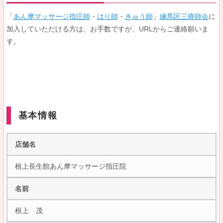
「
あん摩マッサージ指圧師
・
はり師
・
きゅう師
」
練馬区三療師会
に
加入していただける方は、お手数ですが、URLからご連絡願いま
す。
基本情報
店舗名
根上長生館あん摩マッサージ指圧院
名前
根上 茂