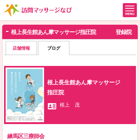
根上長生館あん摩マッサージ指圧院
登録院
店舗情報
ブログ
根上長生館あん摩マッサージ
指圧院
根上 茂
練馬区三療師会