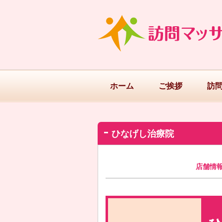
ホーム
ご挨拶
訪
ひなげし治療院
店舗情