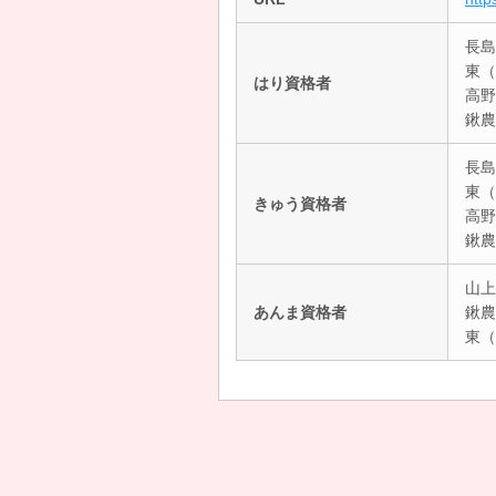
長島
東（
はり資格者
高野
鍬農
長島
東（
きゅう資格者
高野
鍬農
山上
あんま資格者
鍬農
東（