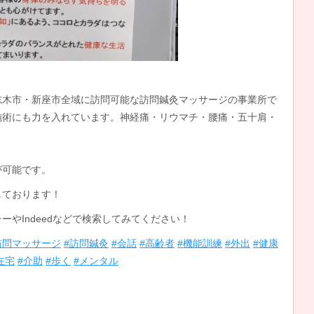
志木市・新座市全域に訪問可能な訪問鍼灸マッサージの事業所で
施術にも力を入れています。神経痛・リウマチ・腰痛・五十肩・
・・
が可能です。
しております！
やIndeedなどで検索してみてください！
訪問マッサージ
#訪問鍼灸
#会話
#高齢者
#機能訓練
#外出
#健康
在宅
#介助
#歩く
#メンタル