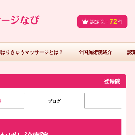
72
認定院：
件
問はりきゅうマッサージとは？
全国施術院紹介
認
登録院
報
ブログ