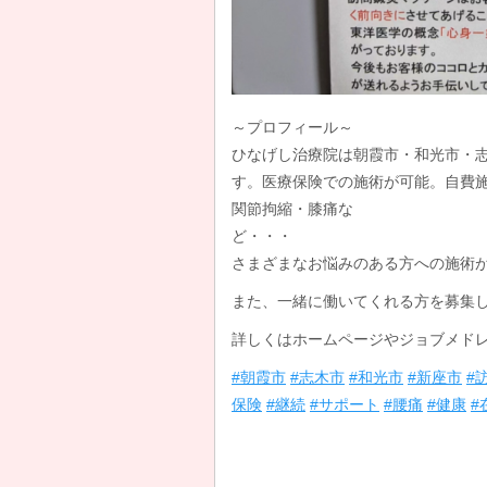
～プロフィール～
ひなげし治療院は朝霞市・和光市・
す。医療保険での施術が可能。自費
関節拘縮・膝痛な
ど
さまざまなお悩みのある方への施術
また、一緒に働いてくれる方を募集
詳しくはホームページやジョブメドレー
#朝霞市
#志木市
#和光市
#新座市
#
保険
#継続
#サポート
#腰痛
#健康
#