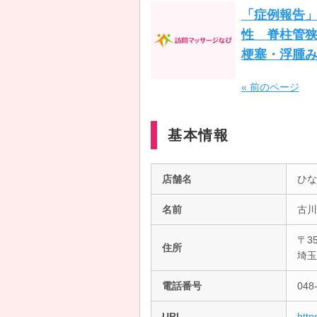
「症例報告
性 脊柱管
梗塞・浮腫
« 前のページ
基本情報
店舗名
ひな
名前
古川
〒35
住所
埼玉
電話番号
048
URL
http