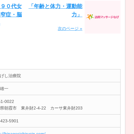
」９０代女
「年齢と体力・運動能
狭窄症・脳
力」
み
次のページ »
げし治療院
雄一
1-0022
県朝霞市 東弁財2-4-22 カーサ東弁財203
-423-5901
s://hinagesichiryoin.com/