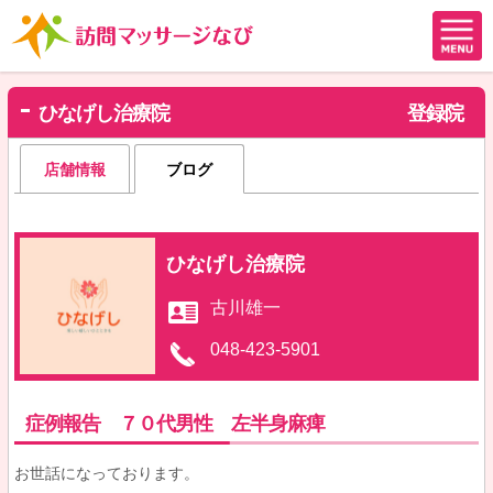
ひなげし治療院
登録院
店舗情報
ブログ
ひなげし治療院
古川雄一
048-423-5901
症例報告 ７０代男性 左半身麻痺
お世話になっております。