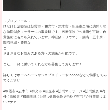
～プロフィール～
ひなげし治療院は朝霞市・和光市・志木市・新座市全域に訪問可能
な訪問鍼灸マッサージの事業所です。医療保険での施術が可能。自
費施術にも力を入れています。神経痛・リウマチ・腰痛・五十肩・
関節拘縮・膝痛な
ど・
さまざまなお悩みのある方への施術が可能です。
また、一緒に働いてくれる方を募集しております！
詳しくはホームページやジョブメドレーやIndeedなどで検索してみ
てください！
#朝霞市 #志木市 #和光市 #新座市 #訪問マッサージ #訪問鍼灸 #海
外 #高齢者 #機能訓練 #台湾 #健康保険 #年齢 #在宅 #介護事情 #違
い #ケア