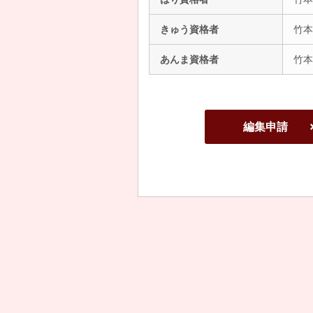
きゅう資格者
竹本
あんま資格者
竹本
編集申請