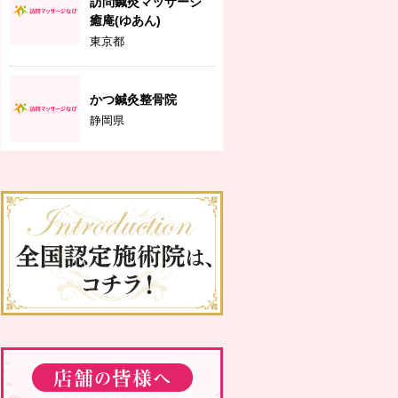
訪問鍼灸マッサージ
癒庵(ゆあん)
東京都
かつ鍼灸整骨院
静岡県