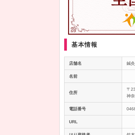
基本情報
店舗名
鍼灸
名前
〒23
住所
神
電話番号
046
URL
はり資格者
竹本