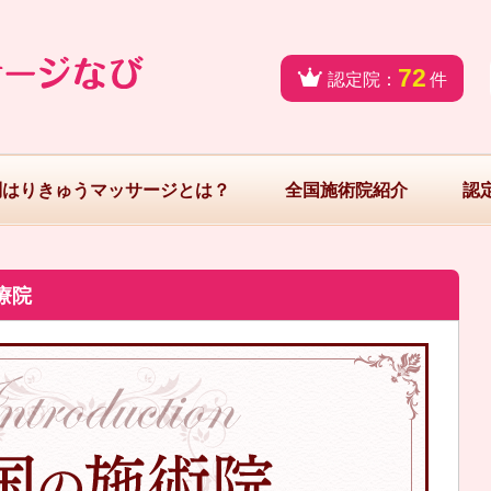
72
認定院：
件
問はりきゅうマッサージとは？
全国施術院紹介
認
療院