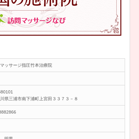
マッサージ指圧竹本治療院
80101
奈川県三浦市南下浦町上宮田３３７３－８
8882866
 明男