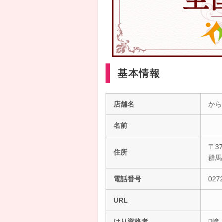
基本情報
店舗名
から
名前
〒37
住所
群
電話番号
027
URL
はり資格者
﨑