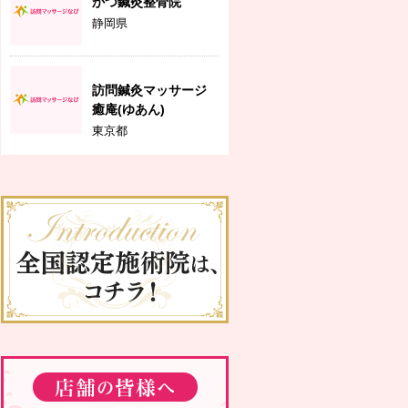
かつ鍼灸整骨院
静岡県
訪問鍼灸マッサージ
癒庵(ゆあん)
東京都