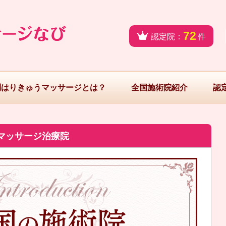
72
認定院：
件
問はりきゅうマッサージとは？
全国施術院紹介
認
マッサージ治療院