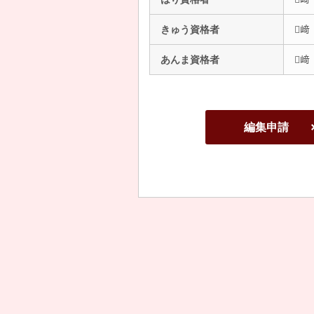
きゅう資格者
﨑
あんま資格者
﨑
編集申請